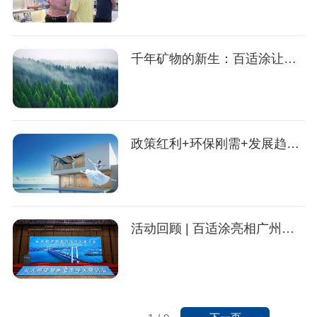
千年矿物的新生：百适涂让现代建筑回归自然本真
政策红利+环保刚需+发展趋势！无机涂料迎来黄金发展期，这些趋势你必须知道
活动回顾 | 百适涂亮相广州南沙长大桥梁智能管养学术研讨会，共探桥梁长效防护新未来