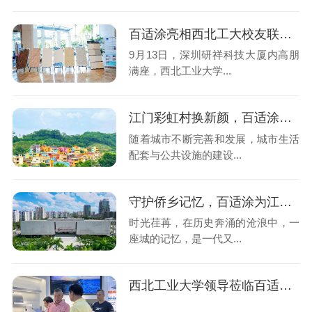
百适涂亮相西北工大校友联谊会，无机陶瓷涂料引关注
9月13日，深圳研祥科技大厦内高朋
满座，西北工业大学...
江门彩虹村换新颜，百适涂无机涂料助力翻新
随着城市不断完善和发展，城市生活
配套与公共设施的建设...
守护侨乡记忆，百适涂为江门华侨博物馆赋予“墙”韧风华
时光荏苒，在历史奔涌的沧浪中，一
座城的记忆，是一代又...
西北工业大学领导莅临百适涂考察交流