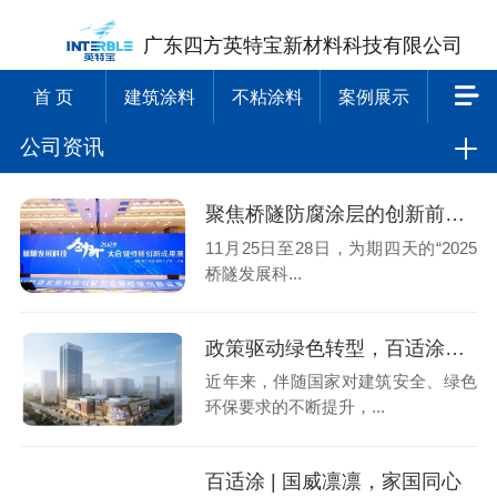
广东四方英特宝新材料科技有限公司
首 页
建筑涂料
不粘涂料
案例展示
公司资讯
聚焦桥隧防腐涂层的创新前沿，聚苯胺陶瓷涂料闪耀广州展会
11月25日至28日，为期四天的“2025
桥隧发展科...
政策驱动绿色转型，百适涂无机陶瓷涂料，引领健康建筑新浪潮
近年来，伴随国家对建筑安全、绿色
环保要求的不断提升，...
百适涂 | 国威凛凛，家国同心