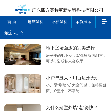
广东四方英特宝新材料科技有限公司
首 页
建筑涂料
不粘涂料
案例展示
最新动态
地下室墙面漆的完美选择
房子里的地下室，就像居所的副本，
可以打造成私人会客厅...
小户型显大：用百适涂无机石灰石涂料，刷大空间感
小户型“刷墙”扩大空间感，住得更舒
爽。户型小，不靠硬...
为什么别墅外墙“老”得快？百适涂无机涂料破解墙面老化难题